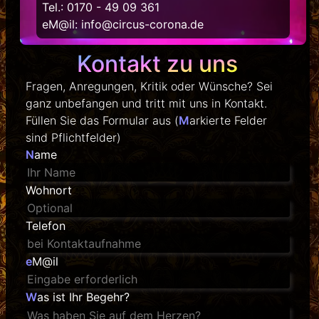
Tel.:
0170 - 49 09 361
eM@il:
info@circus-corona.de
Kontakt zu uns
Fragen, Anregungen, Kritik oder Wünsche? Sei
ganz unbefangen und tritt mit uns in Kontakt.
Füllen Sie das Formular aus (
M
arkierte Felder
sind Pflichtfelder)
N
ame
Wohnort
Telefon
e
M@il
W
as ist Ihr Begehr?