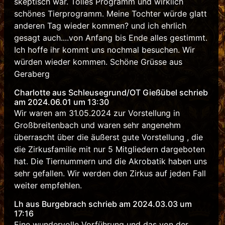
skeptisch war. Tolles Programm und wirklich
schönes Tierprogramm. Meine Tochter würde glatt
anderen Tag wieder kommen? und ich ehrlich
gesagt auch....von Anfang bis Ende alles gestimmt.
Ich hoffe ihr kommt uns nochmal besuchen. Wir
würden wieder kommen. Schöne Grüsse aus
Geraberg
Charlotte aus Schleusegrund/OT Gießübel schrieb
am 2024.06.01 um 13:30
Wir waren am 31.05.2024 zur Vorstellung in
Großbreitenbach und waren sehr angenehm
überrascht über die äußerst gute Vorstellung , die
die Zirkusfamilie mit nur 5 Mitgliedern dargeboten
hat. Die Tiernummern und die Akrobatik haben uns
sehr gefallen. Wir werden den Zirkus auf jeden Fall
weiter empfehlen.
Lh aus Burgebrach schrieb am 2024.03.03 um
17:16
Eine wundervolle Vorführung und das von der