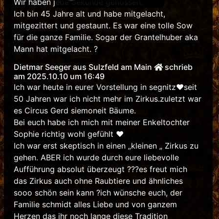
Wir haben jede Sekunde genossen.
Ich bin 45 Jahre alt und habe mitgelacht,
mitgezittert und gestaunt. Es war eine tolle Sow
für die ganze Familie. Sogar der Grantelhuber aka
Mann hat mitgelacht. ?
Dietmar Seeger aus Sulzfeld am Main
schrieb
am 2025.10.10 um 16:49
Ich war heute in eurer Vorstellung in segnitz❤️seit
50 Jahren war ich nicht mehr im Zirkus.zuletzt war
es Circus Gerd siemoneit Bäume.
Bei euch habe ich mich mit meiner Enkeltochter
Sophie richtig wohl gefühlt ❤️
Ich war erst skeptisch in einen „kleinen „ Zirkus zu
gehen. ABER ich wurde durch eure liebevolle
Aufführung absolut überzeugt ???es freut mich
das Zirkus auch ohne Raubtiere und ähnliches
sooo schön sein kann ?ich wünsche euch, der
Familie schmidt alles Liebe und von ganzem
Herzen das ihr noch lange diese Tradition