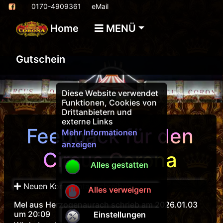
0170-4909361
eMail
Home
MENÜ
Gutschein
Diese Website verwendet
Funktionen, Cookies von
Drittanbietern und
externe Links
Feedback für den
Mehr Informationen
anzeigen
Circus Corona
Alles gestatten
Neuen Kommentar schreiben
Alles verweigern
Mel aus Herzogenaurach schrieb am 2026.01.03
um 20:09
Einstellungen