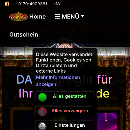
0170-4909361
eMail
Home
MENÜ
Gutschein
Diese Website verwendet
Funktionen, Cookies von
Drittanbietern und
externe Links
DAS Highlight für
Mehr Informationen
anzeigen
Ihr Wochenende
Alles gestatten
Alles verweigern
Einstellungen